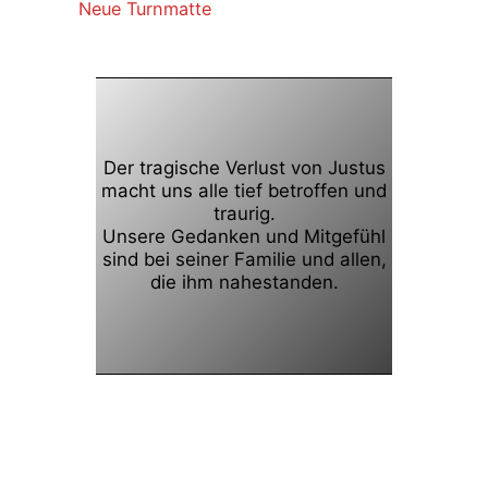
Neue Turnmatte
Der tragische Verlust von Justus
macht uns alle tief betroffen und
traurig.
Unsere Gedanken und Mitgefühl
sind bei seiner Familie und allen,
die ihm nahestanden.