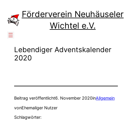
Zum
Inhalt
Förderverein Neuhäuseler
springen
Wichtel e.V.
Lebendiger Adventskalender
2020
Beitrag veröffentlicht
6. November 2020
in
Allgemein
von
Ehemaliger Nutzer
Schlagwörter: