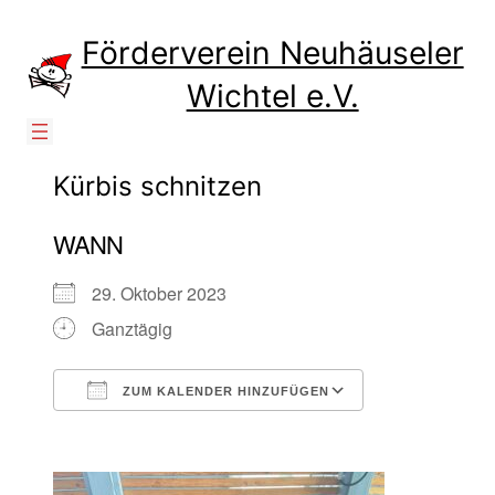
Zum
Inhalt
Förderverein Neuhäuseler
springen
Wichtel e.V.
Kürbis schnitzen
WANN
29. Oktober 2023
Ganztägig
ZUM KALENDER HINZUFÜGEN
ICS herunterladen
Google Kalen