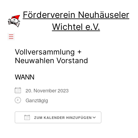
Zum
Inhalt
Förderverein Neuhäuseler
springen
Wichtel e.V.
Vollversammlung +
Neuwahlen Vorstand
WANN
20. November 2023
Ganztägig
ZUM KALENDER HINZUFÜGEN
ICS herunterladen
Google Kalen